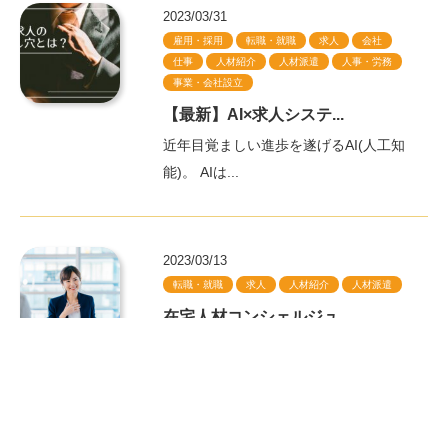
2023/03/31
雇用・採用
転職・就職
求人
会社
仕事
人材紹介
人材派遣
人事・労務
事業・会社設立
【最新】AI×求人システ...
近年目覚ましい進歩を遂げるAI(人工知
能)。 AIは...
2023/03/13
転職・就職
求人
人材紹介
人材派遣
在宅人材コンシェルジュ...
長引くデフレ経済や、少子高齢化に伴う
人材不足、...