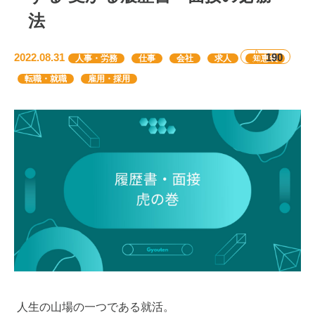
法
2022.08.31
190
人事・労務
仕事
会社
求人
知恵袋
転職・就職
雇用・採用
人生の山場の一つである就活。