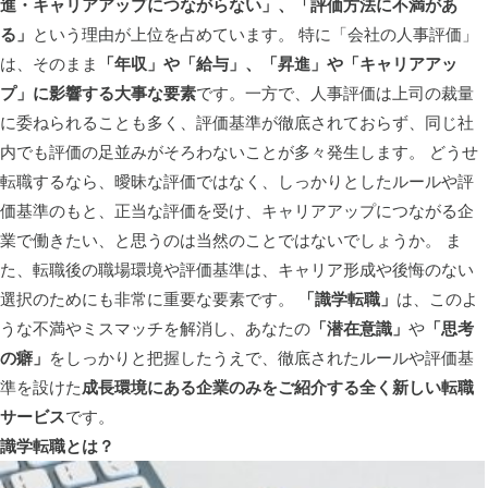
進・キャリアアップにつながらない」、「評価方法に不満があ
る」
という理由が上位を占めています。 特に「会社の人事評価」
は、そのまま
「年収」や「給与」、「昇進」や「キャリアアッ
プ」に影響する大事な要素
です。一方で、人事評価は上司の裁量
に委ねられることも多く、評価基準が徹底されておらず、同じ社
内でも評価の足並みがそろわないことが多々発生します。 どうせ
転職するなら、曖昧な評価ではなく、しっかりとしたルールや評
価基準のもと、正当な評価を受け、キャリアアップにつながる企
業で働きたい、と思うのは当然のことではないでしょうか。 ま
た、転職後の職場環境や評価基準は、キャリア形成や後悔のない
選択のためにも非常に重要な要素です。
「識学転職」
は、このよ
うな不満やミスマッチを解消し、あなたの
「潜在意識」
や
「思考
の癖」
をしっかりと把握したうえで、徹底されたルールや評価基
準を設けた
成長環境にある企業のみをご紹介する全く新しい転職
サービス
です。
識学転職とは？